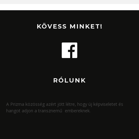
KÖVESS MINKET!
RÓLUNK
A Prizma közösség azért jött létre, hogy új képviseletet és
hangot adjon a transznemű embereknek.