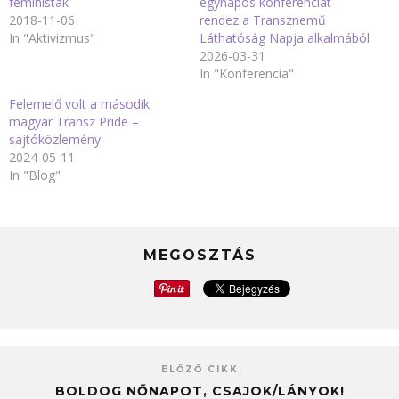
feministák
egynapos konferenciát
2018-11-06
rendez a Transznemű
In "Aktivizmus"
Láthatóság Napja alkalmából
2026-03-31
In "Konferencia"
Felemelő volt a második
magyar Transz Pride –
sajtóközlemény
2024-05-11
In "Blog"
MEGOSZTÁS
ELŐZŐ CIKK
BOLDOG NŐNAPOT, CSAJOK/LÁNYOK!