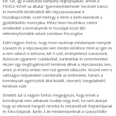
ezt. Sőt, így a választási kampány véghajrájában, amivel a
FIDESZ-KDNP az általuk “gyermekvédelminek” becézett transz-
és homofób kérdésekből álló népszavazásukat is
hozzákapcsolták, ezzel mintegy a nitrót is befecskendezik a
gyűlöletkeltés motorjába. Ehhez híven hisztérikus szintre
emelkedett a kormányerők és hozzájuk közel álló
véleményformálók velünk szembeni fröcsögése.
Ezért nagyon fontos, hogy most vasárnap mindannyian menjünk
szavazni és a népszavazási íven minden kérdésre mind az igen és
a nem választ is behúzva, két X-szel, érvénytelenül szavazzunk.
Biztassuk ugyanerre családunkat, barátainkat és ismerőseinket.
Hiszen úgy megfogalmazott kérdések állnak a népszavazási íven,
amire jó érzésű ember nem tud igennel válaszolni. Viszont nem is
valóságos helyzetekkel szembesítik az embereket, hanem a
kormányzati agytrösztök által kitalált, rávezető, hangulatkeltő
kérdések ezek.
Emellett azt is nagyon fontos megjegyezni, hogy ennek a
kormánynak nem adhatunk további négy évet, ha nem akarjuk
hogy az ellenünk hangoló retorika és intézkedések folytatódjanak
és fokozódjanak. Április 3-án mindannyiunknak a szavazófülke