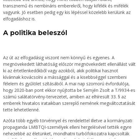
transznemű és nembináris emberekről, hogy kifélék és mifélék
vagyunk. Jó esetben pedig egy kis lépéssel közelebb kerülünk az
elfogadáshoz is.
A politika beleszól
Az út az elfogadásig viszont nem könnyű és egyenes. A
megnövekedett láthatóság először megnövekedett ellenállást vált
ki az értetlenkedőkből vagy azokból, akik politikai hasznot
kívánnak kovácsolni a mássággal és a kisebbséggel szembeni
félelem és gyűlölet szításából. A mai nap szomorú évfordulója,
hogy 2020-ban pont ekkor nyújtotta be Semjén Zsolt a T/9934-es
számú salátatörvény-tervezetet, amiben az elhíresült 33. § az
emberek hivatalos irataikban szereplő nemének megváltoztatását
tette lehetetlenné.
Azóta több egyéb törvénnyel és rendelettel illetve a kormányzati
propaganda LMBTQI-személyek elleni hergelésével tették egyre
nehezebbé az életünket, mondhatni turbófokozatra kapcsolták