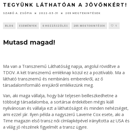
TEGYÜNK LÁTHATÓAN A JÖVŐNKÉRT!
SZABÓ A. ZSÓFIA
2022-03-31
205 MEGTEKINTÉSEK
BLOG
ESEMÉNYEK
0 HOZZÁSZÓLÁS
205 MEGTEKINTÉSEK
1
Mutasd magad!
Ma van a Transznemű Láthatóság napja, angolul rövidítve a
TDOV. A két transznemű emléknap közül ez a pozitívabb. Ma a
látható transznemű és nembináris emberekről, az ő
társadalomformáló erejükről emlékezünk meg.
Van, aki maga vállalja, hogy bár teljesen beilleszkedhetne a
többségi társadalomba, a sortársai érdekében mégis kiáll
nyilvánosan és vállalja ezt a láthatóságot és minden nehézséget,
ami ezzel jár. Ilyen példa a nagyszerű Laverne Cox esete, aki a
Time magazin első transz női címlapképével irányította az USA és
a világ jó részének figyelmét a transz ügyre.