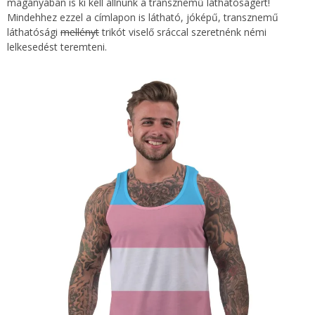
magányában is ki kell állnunk a transznemű láthatóságért!
Mindehhez ezzel a címlapon is látható, jóképű, transznemű
láthatósági
mellényt
trikót viselő sráccal szeretnénk némi
lelkesedést teremteni.