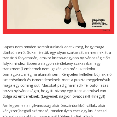
Sajnos nem minden sorstársunknak adatik meg, hogy maga
döntsön erről. Sokan életük egy olyan szakaszában mennek át a
tranzíció folyamatán, amikor kisebb-nagyobb nyilvánosság előtt
folyik mindez. Ebben a nagyon sérülékeny szakaszban egy
transznemű embernek nem igazán van módjuk titkolni
önmagukat, még ha akarnák sem. Kénytelen-kelletlen bújnak elő
ismerősöknek és ismeretleneknek, mert a puszta megjelenésük
maga egy coming out. Másokat pedig harmadik fél outol, azaz
hozza nyilvánosságra, hogy itt bizony egy transzneművel van
dolga az embereknek. (Legyenek nagyon óvatosak!!!4!!négy!!)
Ám legyen ez a nyilvánosság akár önszántunkból vállalt, akár
kényszerűségből származó, minden ilyen eset egy kis lépéssel
közelebb visz ahhoz, hogy minél többen tudják rólunk,