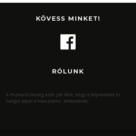
KÖVESS MINKET!
RÓLUNK
A Prizma közösség azért jött létre, hogy új képviseletet és
hangot adjon a transznemű embereknek.