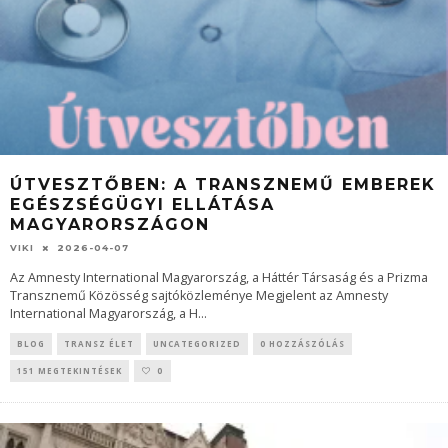
ÚTVESZTŐBEN: A TRANSZNEMŰ EMBEREK
EGÉSZSÉGÜGYI ELLÁTÁSA
MAGYARORSZÁGON
VIKI
2026-04-07
Az Amnesty International Magyarország, a Háttér Társaság és a Prizma
Transznemű Közösség sajtóközleménye Megjelent az Amnesty
International Magyarország, a H
...
BLOG
TRANSZ ÉLET
UNCATEGORIZED
0 HOZZÁSZÓLÁS
151 MEGTEKINTÉSEK
0