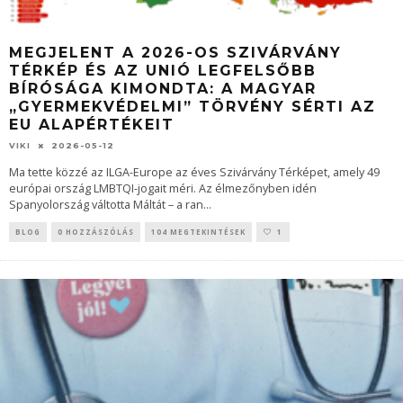
MEGJELENT A 2026-OS SZIVÁRVÁNY
TÉRKÉP ÉS AZ UNIÓ LEGFELSŐBB
BÍRÓSÁGA KIMONDTA: A MAGYAR
„GYERMEKVÉDELMI” TÖRVÉNY SÉRTI AZ
EU ALAPÉRTÉKEIT
VIKI
2026-05-12
Ma tette közzé az ILGA-Europe az éves Szivárvány Térképet, amely 49
európai ország LMBTQI-jogait méri. Az élmezőnyben idén
Spanyolország váltotta Máltát – a ran
...
BLOG
0 HOZZÁSZÓLÁS
104 MEGTEKINTÉSEK
1