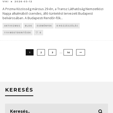
VIKI
2026-03-12
A Prizma Közösség március 29-én, a Transz Láthatóság Nemzetközi
Napja alkalmából csendes, álló tüntetést tervezett Budapest
belvárosában. A Budapesti Rendőr-fők
...
AKTIVIZMUS
BLOG
ESEMÉNYEK
0 HOZZÁSZÓLÁS
119 MEGTEKINTÉSEK
0
…
1
2
3
14
KERESÉS