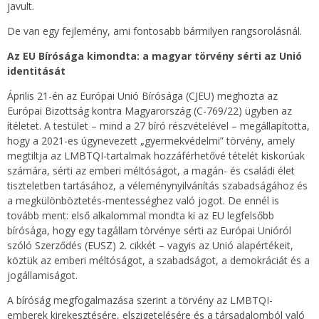
javult.
De van egy fejlemény, ami fontosabb bármilyen rangsorolásnál.
Az EU Bírósága kimondta: a magyar törvény sérti az Unió
identitását
Április 21-én az Európai Unió Bírósága (CJEU) meghozta az
Európai Bizottság kontra Magyarország (C-769/22) ügyben az
ítéletet. A testület – mind a 27 bíró részvételével – megállapította,
hogy a 2021-es úgynevezett „gyermekvédelmi” törvény, amely
megtiltja az LMBTQI-tartalmak hozzáférhetővé tételét kiskorúak
számára, sérti az emberi méltóságot, a magán- és családi élet
tiszteletben tartásához, a véleménynyilvánítás szabadságához és
a megkülönböztetés-mentességhez való jogot. De ennél is
tovább ment: első alkalommal mondta ki az EU legfelsőbb
bírósága, hogy egy tagállam törvénye sérti az Európai Unióról
szóló Szerződés (EUSZ) 2. cikkét – vagyis az Unió alapértékeit,
köztük az emberi méltóságot, a szabadságot, a demokráciát és a
jogállamiságot.
A bíróság megfogalmazása szerint a törvény az LMBTQI-
emberek kirekesztésére, elszigetelésére és a társadalomból való