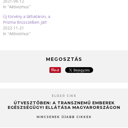
2021-06-12
In "Aktivizmus"
Új törvény a láthatáron, a
Prizma Brüsszelben járt
2022-11-21
In "Aktivizmus"
MEGOSZTÁS
ELŐZŐ CIKK
ÚTVESZTŐBEN: A TRANSZNEMŰ EMBEREK
EGÉSZSÉGÜGYI ELLÁTÁSA MAGYARORSZÁGON
NINCSENEK ÚJABB CIKKEK