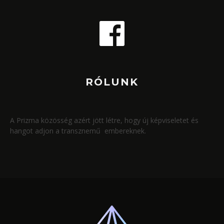
RÓLUNK
A Prizma közösség azért jött létre, hogy új képviseletet és
hangot adjon a transznemű embereknek.