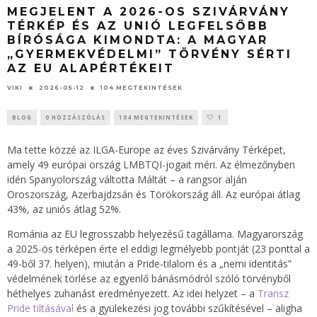
MEGJELENT A 2026-OS SZIVÁRVÁNY
TÉRKÉP ÉS AZ UNIÓ LEGFELSŐBB
BÍRÓSÁGA KIMONDTA: A MAGYAR
„GYERMEKVÉDELMI” TÖRVÉNY SÉRTI
AZ EU ALAPÉRTÉKEIT
VIKI
2026-05-12
104 MEGTEKINTÉSEK
BLOG
0 HOZZÁSZÓLÁS
104 MEGTEKINTÉSEK
1
Ma tette közzé az ILGA-Europe az éves Szivárvány Térképet,
amely 49 európai ország LMBTQI-jogait méri. Az élmezőnyben
idén Spanyolország váltotta Máltát – a rangsor alján
Oroszország, Azerbajdzsán és Törökország áll. Az európai átlag
43%, az uniós átlag 52%.
Románia az EU legrosszabb helyezésű tagállama. Magyarország
a 2025-ös térképen érte el eddigi legmélyebb pontját (23 ponttal a
49-ből 37. helyen), miután a Pride-tilalom és a „nemi identitás”
védelmének törlése az egyenlő bánásmódról szóló törvényből
héthelyes zuhanást eredményezett. Az idei helyzet – a
Transz
Pride tiltásával
és a gyülekezési jog további szűkítésével – aligha