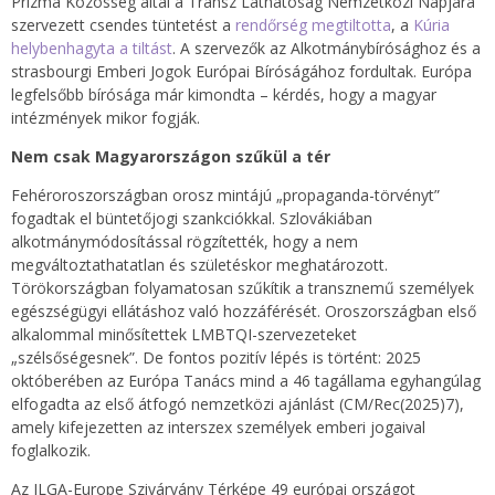
Prizma Közösség által a Transz Láthatóság Nemzetközi Napjára
szervezett csendes tüntetést a
rendőrség megtiltotta
, a
Kúria
helybenhagyta a tiltást
. A szervezők az Alkotmánybírósághoz és a
strasbourgi Emberi Jogok Európai Bíróságához fordultak. Európa
legfelsőbb bírósága már kimondta – kérdés, hogy a magyar
intézmények mikor fogják.
Nem csak Magyarországon szűkül a tér
Fehéroroszországban orosz mintájú „propaganda-törvényt”
fogadtak el büntetőjogi szankciókkal. Szlovákiában
alkotmánymódosítással rögzítették, hogy a nem
megváltoztathatatlan és születéskor meghatározott.
Törökországban folyamatosan szűkítik a transznemű személyek
egészségügyi ellátáshoz való hozzáférését. Oroszországban első
alkalommal minősítettek LMBTQI-szervezeteket
„szélsőségesnek”. De fontos pozitív lépés is történt: 2025
októberében az Európa Tanács mind a 46 tagállama egyhangúlag
elfogadta az első átfogó nemzetközi ajánlást (CM/Rec(2025)7),
amely kifejezetten az interszex személyek emberi jogaival
foglalkozik.
Az ILGA-Europe Szivárvány Térképe 49 európai országot