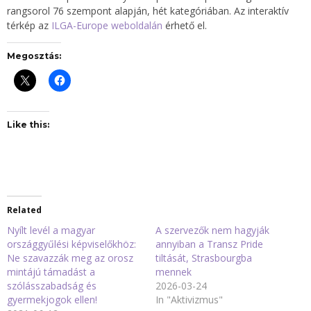
rangsorol 76 szempont alapján, hét kategóriában. Az interaktív
térkép az
ILGA-Europe weboldalán
érhető el.
Megosztás:
Like this:
Related
Nyílt levél a magyar
A szervezők nem hagyják
országgyűlési képviselőkhöz:
annyiban a Transz Pride
Ne szavazzák meg az orosz
tiltását, Strasbourgba
mintájú támadást a
mennek
szólásszabadság és
2026-03-24
gyermekjogok ellen!
In "Aktivizmus"