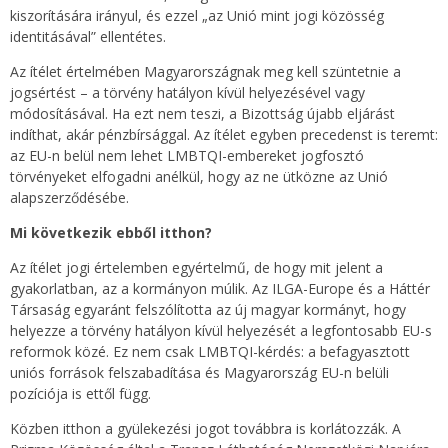
kiszorítására irányul, és ezzel „az Unió mint jogi közösség
identitásával” ellentétes.
Az ítélet értelmében Magyarországnak meg kell szüntetnie a
jogsértést – a törvény hatályon kívül helyezésével vagy
módosításával. Ha ezt nem teszi, a Bizottság újabb eljárást
indíthat, akár pénzbírsággal. Az ítélet egyben precedenst is teremt:
az EU-n belül nem lehet LMBTQI-embereket jogfosztó
törvényeket elfogadni anélkül, hogy az ne ütközne az Unió
alapszerződésébe.
Mi következik ebből itthon?
Az ítélet jogi értelemben egyértelmű, de hogy mit jelent a
gyakorlatban, az a kormányon múlik. Az ILGA-Europe és a Háttér
Társaság egyaránt felszólította az új magyar kormányt, hogy
helyezze a törvény hatályon kívül helyezését a legfontosabb EU-s
reformok közé. Ez nem csak LMBTQI-kérdés: a befagyasztott
uniós források felszabadítása és Magyarország EU-n belüli
pozíciója is ettől függ.
Közben itthon a gyülekezési jogot továbbra is korlátozzák. A