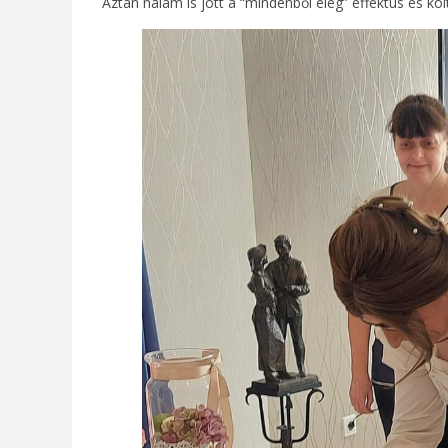
Aztán nálam is jött a “mindenből elég” effektus és kö