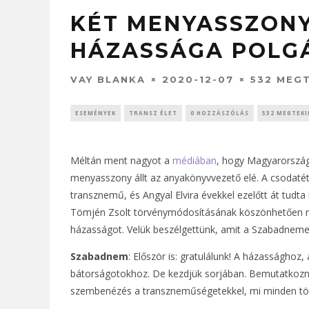
KÉT MENYASSZONY
HÁZASSÁGA POLG
VAY BLANKA
2020-12-07
532 MEG
ESEMÉNYEK
TRANSZ ÉLET
0 HOZZÁSZÓLÁS
532 MEGTEKI
Méltán ment nagyot a
médiában
, hogy Magyarország
menyasszony állt az anyakönyvvezető elé. A csodatét
transznemű, és Angyal Elvira évekkel ezelőtt át tudta í
Tömjén Zsolt törvénymódosításának köszönhetően nem,
házasságot. Velük beszélgettünk, amit a Szabadneme
Szabadnem
: Először is: gratulálunk! A házassághoz
bátorságotokhoz. De kezdjük sorjában. Bemutatkozná
szembenézés a transzneműségetekkel, mi minden tört