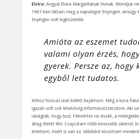
Elvira:
Angyal Elvira Margarítának hívnak. Mondjuk nem
1967-ben láttam meg a napvilágot Enyingen. Amúgy Ki
Enyingen volt legközelebb.
Amióta az eszemet tudo
valami olyan érzés, hog
gyerek. Persze az, hogy 
egyből lett tudatos.
Ahhoz hosszú utat kellett bejárnom. Még a kora fiata
igazán volt sok lehetőség információszerzésre.
Aki v
rávágták, hogy buzi. Félreértés ne essék, a melegek
átlag életét élni. Csajoztam több-kevesebb sikerrel
értettem, miért is van ez. Időnként kiszórtam mind