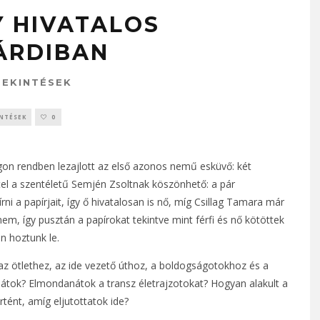
 HIVATALOS
ÁRDIBAN
TEKINTÉSEK
NTÉSEK
0
on rendben lezajlott az első azonos nemű esküvő: két
el a szentéletű Semjén Zsoltnak köszönhető: a pár
rni a papírjait, így ő hivatalosan is nő, míg Csillag Tamara már
 így pusztán a papírokat tekintve mint férfi és nő kötöttek
n hoztunk le.
, az ötlethez, az ide vezető úthoz, a boldogságotokhoz és a
tok? Elmondanátok a transz életrajzotokat? Hogyan alakult a
ént, amíg eljutottatok ide?