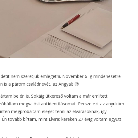
detit nem szeretjük emlegetni. November 6-ig mindenesetre
an is a párom családnevét, az Angyalt 🙂
ártam be én is. Sokáig útkereső voltam a már említett
 próbáltam megvalósítani identitásomat. Persze ezt az anyukám
Szintén megpróbáltam eleget tenni az elvárásoknak, így
 Én tovább bírtam, mint Elvira: kereken 27 évig voltam együtt