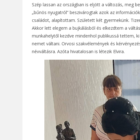
Szép lassan az országban is eljött a változás, meg be
„bűnös nyugatról” beszivárogtak azok az információk
családot, alapítottam. Született két gyermekünk. Tiz
Akkor lett elegem a bujkálásból és elkezdtem a váltást
munkahelytől kezdve mindenhol publikussá tettem, ki 
nemet váltani. Orvosi szakvélemények és kérvényez
névváltásra. Azóta hivatalosan is létezik Elvira.