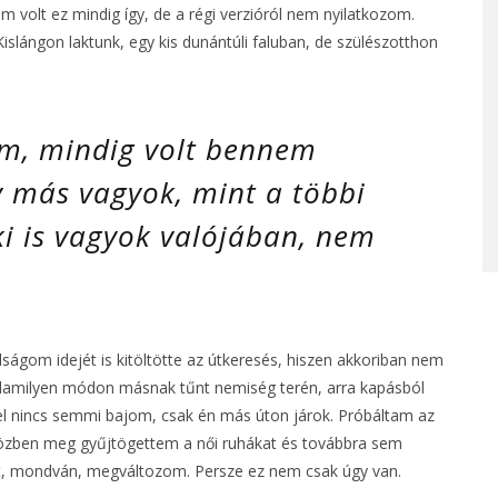
 volt ez mindig így, de a régi verzióról nem nyilatkozom.
slángon laktunk, egy kis dunántúli faluban, de szülészotthon
m, mindig volt bennem
y más vagyok, mint a többi
ki is vagyok valójában, nem
lságom idejét is kitöltötte az útkeresés, hiszen akkoriban nem
alamilyen módon másnak tűnt nemiség terén, arra kapásból
kel nincs semmi bajom, csak én más úton járok. Próbáltam az
, közben meg gyűjtögettem a női ruhákat és továbbra sem
ent, mondván, megváltozom. Persze ez nem csak úgy van.