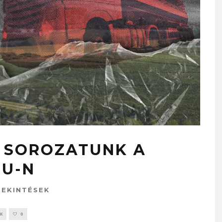
J SOROZATUNK A
HU-N
TEKINTÉSEK
K
0