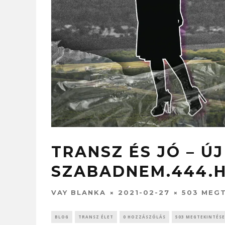
TRANSZ ÉS JÓ – Ú
SZABADNEM.444.
VAY BLANKA
2021-02-27
503 MEG
BLOG
TRANSZ ÉLET
0 HOZZÁSZÓLÁS
503 MEGTEKINTÉSE