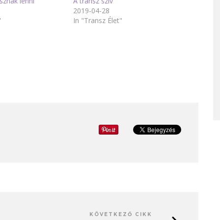
sznak lenni
A transz szív
2019-04-28
"
In "Transz Élet"
KÖVETKEZŐ CIKK