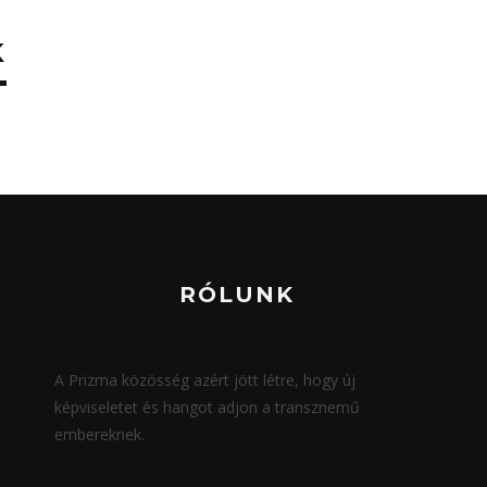
K
RÓLUNK
A Prizma közösség azért jött létre, hogy új
képviseletet és hangot adjon a transznemű
embereknek.