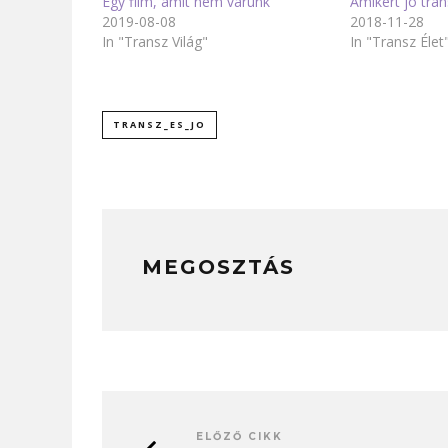
Egy film, amit nem várunk
Amikért jó tran
2019-08-08
2018-11-28
In "Transz Világ"
In "Transz Élet
TRANSZ_ES_JO
MEGOSZTÁS
ELŐZŐ CIKK