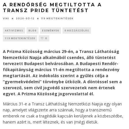
A RENDŐRSÉG MEGTILTOTTA A
TRANSZ PRIDE TÜNTETÉST
VIKI
2026-03-12
119 MEGTEKINTÉSEK
AKTIVIZMUS
BLOG
ESEMÉNYEK
0 HOZZÁSZÓLÁS
119 MEGTEKINTÉSEK
0
A Prizma Közösség március 29-én, a Transz Láthatóság
Nemzetközi Napja alkalmából csendes, álló tüntetést
tervezett Budapest belvárosában. A Budapesti Rendőr-
főkapitányság március 11-én megtiltotta a rendezvény
megtartását. Az indokolás szerint a gyűlés célja a
“gyermekvédelmi” törvénybe ütközik. A döntéssel sem a
szervező, sem civil jogvédő szervezetek nem értenek
egyet. A Prizma Közösség jogorvoslattal él.
Március 31-e a Transz Láthatóság Nemzetközi Napja egy olyan
nap, amelyet világszerte arra szánnak, hogy a transznemű
emberek ne csak a tragédiák kapcsán kerüljenek a közbeszédbe,
hanem azért is, mert léteznek, és van (még) életük.