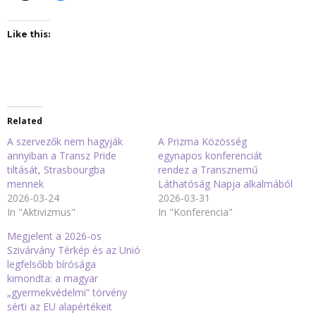
Like this:
Related
A szervezők nem hagyják
A Prizma Közösség
annyiban a Transz Pride
egynapos konferenciát
tiltását, Strasbourgba
rendez a Transznemű
mennek
Láthatóság Napja alkalmából
2026-03-24
2026-03-31
In "Aktivizmus"
In "Konferencia"
Megjelent a 2026-os
Szivárvány Térkép és az Unió
legfelsőbb bírósága
kimondta: a magyar
„gyermekvédelmi” törvény
sérti az EU alapértékeit