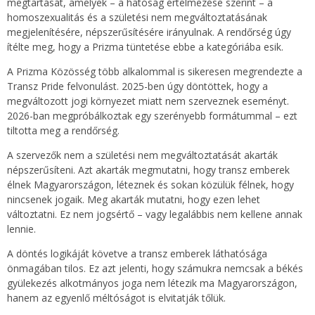
megtartását, amelyek – a hatóság értelmezése szerint – a
homoszexualitás és a születési nem megváltoztatásának
megjelenítésére, népszerűsítésére irányulnak. A rendőrség úgy
ítélte meg, hogy a Prizma tüntetése ebbe a kategóriába esik.
A Prizma Közösség több alkalommal is sikeresen megrendezte a
Transz Pride felvonulást. 2025-ben úgy döntöttek, hogy a
megváltozott jogi környezet miatt nem szerveznek eseményt.
2026-ban megpróbálkoztak egy szerényebb formátummal – ezt
tiltotta meg a rendőrség.
A szervezők nem a születési nem megváltoztatását akarták
népszerűsíteni. Azt akarták megmutatni, hogy transz emberek
élnek Magyarországon, léteznek és sokan közülük félnek, hogy
nincsenek jogaik. Meg akarták mutatni, hogy ezen lehet
változtatni. Ez nem jogsértő – vagy legalábbis nem kellene annak
lennie.
A döntés logikáját követve a transz emberek láthatósága
önmagában tilos. Ez azt jelenti, hogy számukra nemcsak a békés
gyülekezés alkotmányos joga nem létezik ma Magyarországon,
hanem az egyenlő méltóságot is elvitatják tőlük.