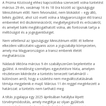
A Prizma Közösség ehhez kapcsolódva szervezett volna tüntetést
március 29-én, vasárnap 16 és 18 óra között az Igazságügyi
Minisztérium előtt. Nem felvonulást, nem blokádot – egy álló,
békés gyűlést, ahol szó esett volna a Magyarországon élő transz
embereket érő diszkriminációról, megbélyegzésről és erőszakról,
és amelyet bárki meglátogathatott volna, aki fontosnak tartja a
méltóságot és a jogegyenlőséget.
Nem véletlenül az Igazságügyi Minisztérium előtt: itt kellene
elkezdeni változtatni ugyanis azon a jogszabályi környezeten,
amely ma Magyarországon a transz emberek életét
meghatározza.
Nádasdi Viktória március 9-én szabályszerűen bejelentette a
gyűlést. A rendőrség személyes egyeztetésre hívta, amelyen
részletesen kikérdezte a tüntetés tervezett tartalmáról –
különösen arról, hogy a születési nem megváltoztatásának
témája megjelenik-e majd. Március 11-én reggel megérkezett a
határozat: a tüntetés nem tartható meg.
A tiltás jogalapja egy 2025 áprilisában hatályba lépett
törvénymódosítás, amely megtiltja az olyan gyűlések