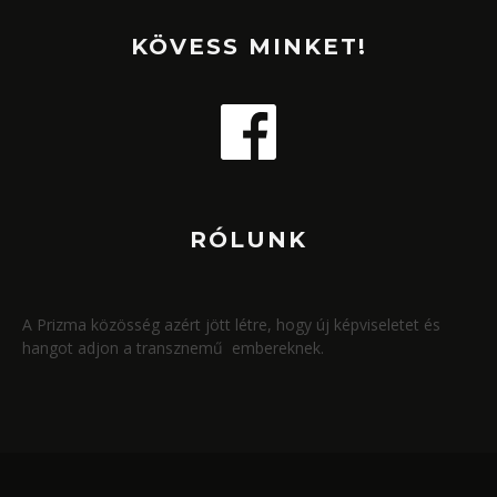
KÖVESS MINKET!
RÓLUNK
A Prizma közösség azért jött létre, hogy új képviseletet és
hangot adjon a transznemű embereknek.