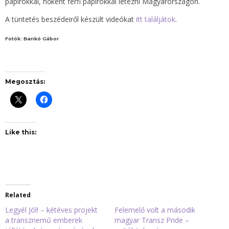
papírokkal, nőként férfi papírokkal létezni Magyarországon.
A tüntetés beszédeiről készült videókat
itt találjátok
.
Fotók: Bankó Gábor
Megosztás:
Like this:
Related
Legyél Jól! – kétéves projekt
Felemelő volt a második
a transznemű emberek
magyar Transz Pride –