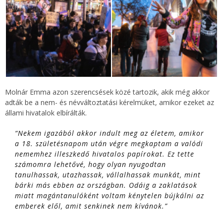
Molnár Emma azon szerencsések közé tartozik, akik még akkor
adták be a nem- és névváltoztatási kérelmüket, amikor ezeket az
állami hivatalok elbírálták.
“Nekem igazából akkor indult meg az életem, amikor
a 18. születésnapom után végre megkaptam a valódi
nememhez illeszkedő hivatalos papírokat. Ez tette
számomra lehetővé, hogy olyan nyugodtan
tanulhassak, utazhassak, vállalhassak munkát, mint
bárki más ebben az országban. Odáig a zaklatások
miatt magántanulóként voltam kénytelen bújkálni az
emberek elől, amit senkinek nem kívánok.”