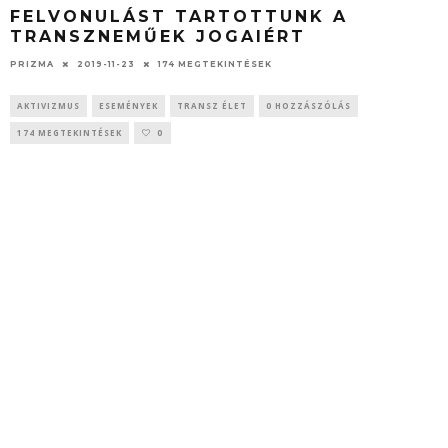
FELVONULÁST TARTOTTUNK A
TRANSZNEMŰEK JOGAIÉRT
PRIZMA
2019-11-23
174 MEGTEKINTÉSEK
AKTIVIZMUS
ESEMÉNYEK
TRANSZ ÉLET
0 HOZZÁSZÓLÁS
174 MEGTEKINTÉSEK
0