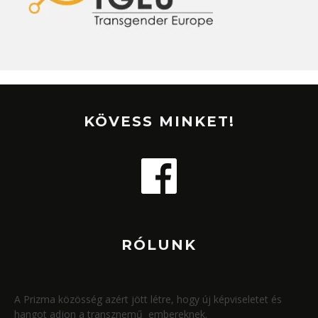
KÖVESS MINKET!
RÓLUNK
A Prizma közösség azért jött létre, hogy új képviseletet és
hangot adjon a transznemű embereknek.