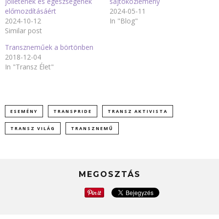
jóllétének és egészségének
sajtóközlemény
előmozdításáért
2024-05-11
2024-10-12
In "Blog"
Similar post
Transzneműek a börtönben
2018-12-04
In "Transz Élet"
ESEMÉNY
TRANSPRIDE
TRANSZ AKTIVISTA
TRANSZ VILÁG
TRANSZNEMŰ
MEGOSZTÁS