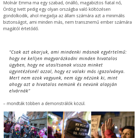
Molnár Emma ma egy szabad, önálló, magabiztos fiatal nő,
Ördög Ivett pedig egy olyan országba való költözésen
gondolkodik, ahol megadja az állam számára azt a minimális
biztonságot, ami minden más, nem transznemű ember számára
magától értetődő.
“Csak azt akarjuk, ami mindenki másnak egyértelmű:
hogy ne kelljen magyarázkodni minden hivatalos
ügyben, hogy ne utasítsanak vissza minket
ügyintézésnél azzal, hogy ez valaki más igazolványa.
Mert nem azok vagyunk, nem úgy nézünk ki, mint
ahogy azt a hivatalos nemünk és nevünk alapján
elvárnák”
– mondták többen a demonstrálók közül.