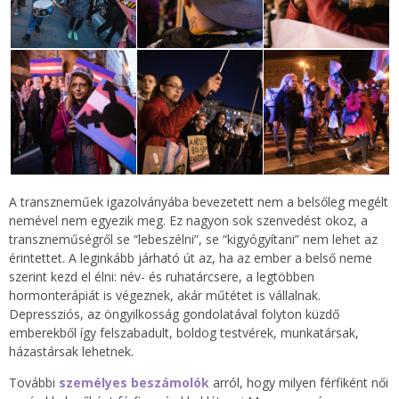
A transzneműek igazolványába bevezetett nem a belsőleg megélt
nemével nem egyezik meg. Ez nagyon sok szenvedést okoz, a
transzneműségről se “lebeszélni”, se “kigyógyítani” nem lehet az
érintettet. A leginkább járható út az, ha az ember a belső neme
szerint kezd el élni: név- és ruhatárcsere, a legtöbben
hormonterápiát is végeznek, akár műtétet is vállalnak.
Depressziós, az öngyilkosság gondolatával folyton küzdő
emberekből így felszabadult, boldog testvérek, munkatársak,
házastársak lehetnek.
További
személyes beszámolók
arról, hogy milyen férfiként női