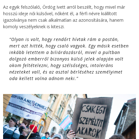
Az egyik felszólaló, Ördög Ivett arról beszélt, hogy mivel már
hosszú ideje női külsővel, nőként él, a férfi névre kiállított
igazolványa nem csak alkalmatlan az azonosítására, hanem
komoly veszélyeknek is kiteszi.
“Olyan is volt, hogy rendőrt hívtak rám a postán,
mert azt hitték, hogy csaló vagyok. Egy másik esetben
inkább letettem a biliárdozásról, mivel a pultban
dolgozó emberről bizonyos külső jelek alapján volt
okom feltételezni, hogy szélsőséges, intoleráns
nézeteket vall, és az asztal bérléséhez személyimet
oda kellett volna adnom neki.”