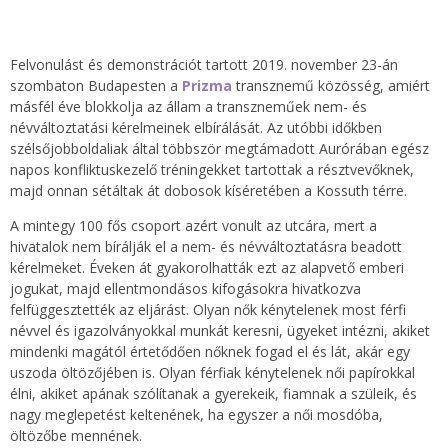
Felvonulást és demonstrációt tartott 2019. november 23-án
szombaton Budapesten a
Prizma
transznemű közösség, amiért
másfél éve blokkolja az állam a transzneműek nem- és
névváltoztatási kérelmeinek elbírálását. Az utóbbi időkben
szélsőjobboldaliak által többször megtámadott Aurórában egész
napos konfliktuskezelő tréningekket tartottak a résztvevőknek,
majd onnan sétáltak át dobosok kíséretében a Kossuth térre.
A mintegy 100 fős csoport azért vonult az utcára, mert a
hivatalok nem bírálják el a nem- és névváltoztatásra beadott
kérelmeket. Éveken át gyakorolhatták ezt az alapvető emberi
jogukat, majd ellentmondásos kifogásokra hivatkozva
felfüggesztették az eljárást. Olyan nők kénytelenek most férfi
névvel és igazolványokkal munkát keresni, ügyeket intézni, akiket
mindenki magától értetődően nőknek fogad el és lát, akár egy
uszoda öltözőjében is. Olyan férfiak kénytelenek női papírokkal
élni, akiket apának szólítanak a gyerekeik, fiamnak a szüleik, és
nagy meglepetést keltenének, ha egyszer a női mosdóba,
öltözőbe mennének.