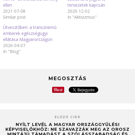
ellen
tervezetek kapcsán
2021-07-08
2020-12-02
Similar post
In "Aktivizmus"
Útvesztőben: a transznemű
emberek egészségügyi
ellátása Magyarországon
2026-04-07
In "Blog"
MEGOSZTÁS
ELŐZŐ CIKK
NYÍLT LEVÉL A MAGYAR ORSZÁGGYŰLÉSI
KÉPVISELŐKHÖZ: NE SZAVAZZÁK MEG AZ OROSZ
MINTÁJÚ TÁMADÁST A SZÓLÁSSZABADSÁG ÉS