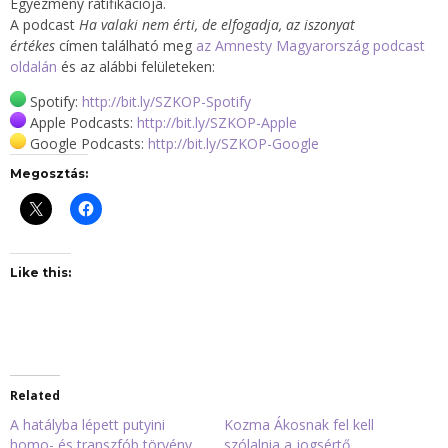
Egyezmény ratifikációja.
A podcast
Ha valaki nem érti, de elfogadja, az iszonyat
értékes
címen található meg
az Amnesty Magyarország podcast
oldalán
és az alábbi felületeken:
Spotify:
http://bit.ly/SZKOP-Spotify
Apple Podcasts:
http://bit.ly/SZKOP-Apple
Google Podcasts:
http://bit.ly/SZKOP-Google
Megosztás:
Like this:
Related
A hatályba lépett putyini
Kozma Ákosnak fel kell
homo- és transzfób törvény
szólalnia a jogsértő