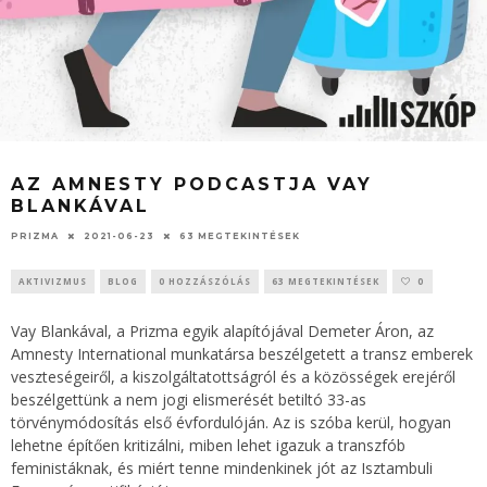
AZ AMNESTY PODCASTJA VAY
BLANKÁVAL
PRIZMA
2021-06-23
63 MEGTEKINTÉSEK
AKTIVIZMUS
BLOG
0 HOZZÁSZÓLÁS
63 MEGTEKINTÉSEK
0
Vay Blankával, a Prizma egyik alapítójával Demeter Áron, az
Amnesty International munkatársa beszélgetett a transz emberek
veszteségeiről, a kiszolgáltatottságról és a közösségek erejéről
beszélgettünk a nem jogi elismerését betiltó 33-as
törvénymódosítás első évfordulóján. Az is szóba kerül, hogyan
lehetne építően kritizálni, miben lehet igazuk a transzfób
feministáknak, és miért tenne mindenkinek jót az Isztambuli