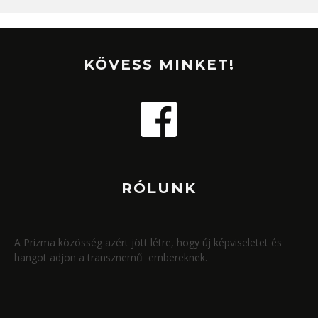
KÖVESS MINKET!
RÓLUNK
A Prizma közösség azért jött létre, hogy új képviseletet és
hangot adjon a transznemű embereknek.