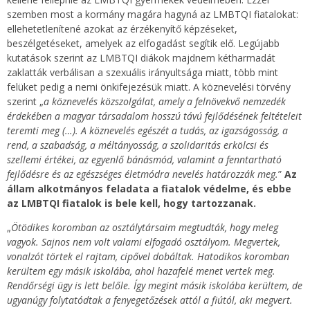
szemben most a kormány magára hagyná az LMBTQI fiatalokat:
ellehetetlenítené azokat az érzékenyítő képzéseket,
beszélgetéseket, amelyek az elfogadást segítik elő. Legújabb
kutatások szerint az LMBTQI diákok majdnem kétharmadát
zaklatták verbálisan a szexuális irányultsága miatt, több mint
felüket pedig a nemi önkifejezésük miatt. A köznevelési törvény
szerint „
a köznevelés közszolgálat, amely a felnövekvő nemzedék
érdekében a magyar társadalom hosszú távú fejlődésének feltételeit
teremti meg (…). A köznevelés egészét a tudás, az igazságosság, a
rend, a szabadság, a méltányosság, a szolidaritás erkölcsi és
szellemi értékei, az egyenlő bánásmód, valamint a fenntartható
fejlődésre és az egészséges életmódra nevelés határozzák meg.
”
Az
állam alkotmányos feladata a fiatalok védelme, és ebbe
az LMBTQI fiatalok is bele kell, hogy tartozzanak.
„
Ötödikes koromban az osztálytársaim megtudták, hogy meleg
vagyok. Sajnos nem volt valami elfogadó osztályom. Megvertek,
vonalzót törtek el rajtam, cipővel dobáltak. Hatodikos koromban
kerültem egy másik iskolába, ahol hazafelé menet vertek meg.
Rendőrségi ügy is lett belőle. Így megint másik iskolába kerültem, de
ugyanúgy folytatódtak a fenyegetőzések attól a fiútól, aki megvert.