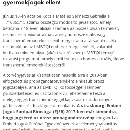
gyermekjogok ellen!
Június 10-én adta be Kocsis Máté és Selmeczi Gabriella a
T./16365/15 számú összegző módosító javaslatot, amely
betiltaná a 18 éven aluliak számára az összes olyan terméket,
reklám- és médiatartalmat, amely homoszexuális vagy
transznemű embereket jelenít meg, tiltaná a társadalmi célú
reklámokban az LMBTQI emberek megjelenését, valamint
betiltana minden olyan (akár csak részben) LMBTQI témájú
oktatási programot, amely említést tesz a homoszexuális, illetve
transznemű emberek létezéséről.
A törvényjavaslat kísértetiesen hasonlít arra a 2013-ban
elfogadott és propagandatörvényként elhíresült orosz
jogszabályra, ami az LMBTQI közösséggel szembeni
gyűlöletkeltésen és uszításon kívül lehetetlenné teszi a
melegséggel, transzneműséggel kapcsolatos tudományos
párbeszédet és felvilágosító munkát is.
A strasbourgi Emberi
Jogok Európai Bírósága (EJEB) 2017-ben már kimondta,
hogy jogsértő az orosz propagandatörvény
: megsérti az
Emberi Jogok Európai Egyezményének a véleménynyilvánítás
szabadságáról, illetve a megkülönböztetés tilalmáról szóló