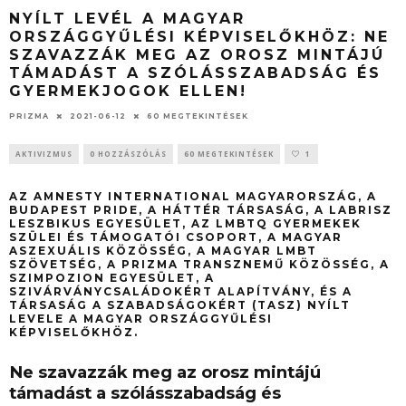
NYÍLT LEVÉL A MAGYAR
ORSZÁGGYŰLÉSI KÉPVISELŐKHÖZ: NE
SZAVAZZÁK MEG AZ OROSZ MINTÁJÚ
TÁMADÁST A SZÓLÁSSZABADSÁG ÉS
GYERMEKJOGOK ELLEN!
PRIZMA
2021-06-12
60 MEGTEKINTÉSEK
AKTIVIZMUS
0 HOZZÁSZÓLÁS
60 MEGTEKINTÉSEK
1
AZ AMNESTY INTERNATIONAL MAGYARORSZÁG, A
BUDAPEST PRIDE, A HÁTTÉR TÁRSASÁG, A LABRISZ
LESZBIKUS EGYESÜLET, AZ LMBTQ GYERMEKEK
SZÜLEI ÉS TÁMOGATÓI CSOPORT, A MAGYAR
ASZEXUÁLIS KÖZÖSSÉG, A MAGYAR LMBT
SZÖVETSÉG, A PRIZMA TRANSZNEMŰ KÖZÖSSÉG, A
SZIMPOZION EGYESÜLET, A
SZIVÁRVÁNYCSALÁDOKÉRT ALAPÍTVÁNY, ÉS A
TÁRSASÁG A SZABADSÁGOKÉRT (TASZ) NYÍLT
LEVELE A MAGYAR ORSZÁGGYŰLÉSI
KÉPVISELŐKHÖZ.
Ne szavazzák meg az orosz mintájú
támadást a szólásszabadság és