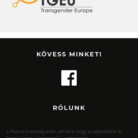
KÖVESS MINKET!
RÓLUNK
A Prizma közösség azért jött létre, hogy új képviseletet és
hangot adjon a transznemű embereknek.