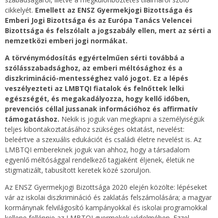
cikkelyét.
Emellett az ENSZ Gyermekjogi Bizottsága és
Emberi Jogi Bizottsága és az Európa Tanács Velencei
Bizottsága és felszólalt a jogszabály ellen, mert az sérti a
nemzetközi emberi jogi normákat.
A törvénymódosítás egyértelműen sérti továbbá a
szólásszabadsághoz, az emberi méltósághoz és a
diszkrimináció-mentességhez való jogot. Ez a lépés
veszélyezteti az LMBTQI fiatalok és felnőttek lelki
egészségét, és megakadályozza, hogy kellő időben,
prevenciós céllal jussanak információhoz és affirmatív
támogatáshoz.
Nekik is joguk van megkapni a személyiségük
teljes kibontakoztatásához szükséges oktatást, nevelést:
beleértve a szexuális edukációt és családi életre nevelést is. Az
LMBTQI embereknek joguk van ahhoz, hogy a társadalom
egyenlő méltósággal rendelkező tagjaként éljenek, életük ne
stigmatizált, tabusított keretek közé szoruljon.
Az ENSZ Gyermekjogi Bizottsága 2020 elején közölte: lépéseket
vár az iskolai diszkrimináció és zaklatás felszámolására; a magyar
kormánynak felvilágosító kampányokkal és iskolai programokkal
kellene fellépnie az LMBTQI gyermekek védelmében. Ezzel