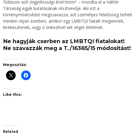
Többször volt öngyilkossági kísérletem
” – mondta el a Háttér
Társaság egyik kutatásának résztvevője. Aki ezt a
törvénymódosítást megszavazza, azt személyes felelősség terheli
minden olyan esetben, amikor egy LMBTQI fiatalt megvernek,
kirekesztenek, vagy ő önkezével vet véget életének.
Ne hagyják cserben az LMBTQI fiatalokat!
Ne szavazzák meg a T./16365/15 módosítást!
Megosztás:
Like this:
Related