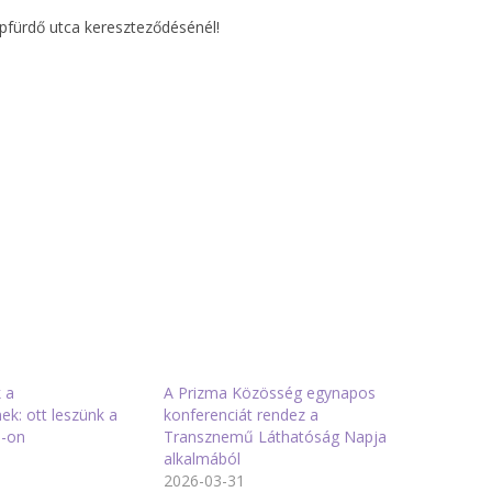
épfürdő utca kereszteződésénél!
 a
A Prizma Közösség egynapos
ek: ott leszünk a
konferenciát rendez a
e-on
Transznemű Láthatóság Napja
alkalmából
2026-03-31