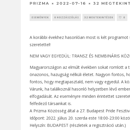
PRIZMA
2022-07-16
32 MEGTEKIN
ESEMÉNYEK
0 HOZZÁSZÓLÁS
32 MEGTEKINTÉSEK
0
A korábbi évekhez hasonlóan most is két programot 
szeretettel!
NEM VAGY EGYEDÜL: TRANSZ ÉS NEMBINÁRIS KÖ
Magyarországon az elmúlt években sokat romlott a tr
önazonos, hazugság nélküli életet. Nagyon fontos,
fontos, hogy megtapasztald, nem vagy egyedül. A köz
Várunk, ha találkoznál hasonló helyzetben lévő emb
elfogadását. Az eseményre minden érintettet szeretet
felfedező társainkat is.
A Prizma Közösség által a 27. Budapest Pride Feszti
Időpont: 2022. július 20. szerda este 18:00-23:00 közö
Helyszín: BUDAPEST (részletek a regisztráció után.)