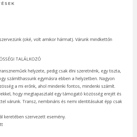
TÉSEK
szervezünk (oké, volt amikor hármat). Várunk mindkettőn
ZÖSSÉGI TALÁLKOZÓ
anszneműek helyzete, pedig csak élni szeretnénk, egy tiszta,
 hogy számíthassunk egymásra ebben a helyzetben. Nagyon
össég a mi erőnk, ahol mindenki fontos, mindenki számít.
erekkel, hogy megtapasztald egy támogató közösség erejét és
tel várunk. Transz, nembináris és nemi identitásukat épp csak
vál keretében szervezett esemény.
tt