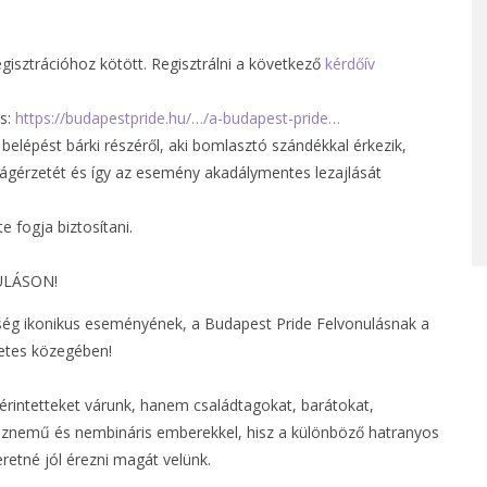
gisztrációhoz kötött. Regisztrálni a következő
kérdőív
es:
https://budapestpride.hu/…/a-budapest-pride…
belépést bárki részéről, aki bomlasztó szándékkal érkezik,
ságérzetét és így az esemény akadálymentes lezajlását
 fogja biztosítani.
ULÁSON!
g ikonikus eseményének, a Budapest Pride Felvonulásnak a
zetes közegében!
intetteket várunk, hanem családtagokat, barátokat,
nsznemű és nembináris emberekkel, hisz a különböző hatranyos
etné jól érezni magát velünk.