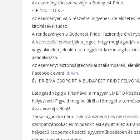
Az esemény társszervezője a Budapest Pride.
< F O N T O S >
Az eseményen való részvétel ingyenes, de előzetes re
kitöltésével tudsz.
A rendezvényen a Budapest Pride Házirendje érvény
A szervezők fenntartják a jogot, hogy megtagadják a 
vagy akinek a jelenléte a megjelent közönség bizton
akadályozza.
Az eseményt biztonságtechnikai szakemberek jelenléte
Facebook event
itt van.
És: PRIZMA CSOPORT A BUDAPEST PRIDE FELVON
Látogasd végig a Prizmával a magyar LMBTQ közössé
helyszíneit! Figyeld meg belülről a tömeget a termés
Azaz vonulj velünk!
Társaságunkba nem csak transznemű és nembináris ér
szimpatizánsokat és mindenkit aki együtt érez a tra
helyzetű csoportok közötti együttműködésben és szer
Várunk titeket szeretettel!