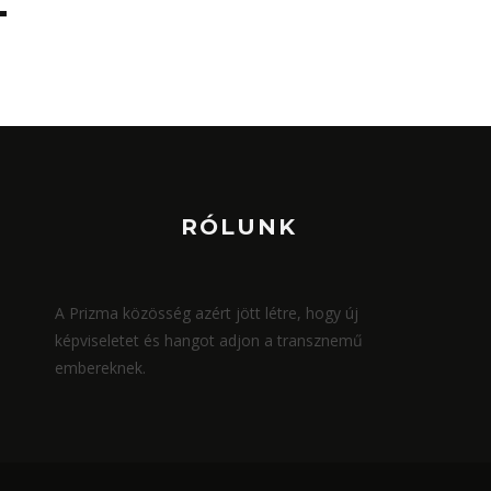
RÓLUNK
A Prizma közösség azért jött létre, hogy új
képviseletet és hangot adjon a transznemű
embereknek.