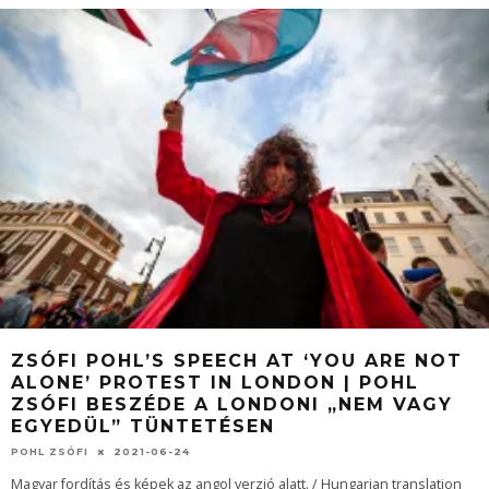
ZSÓFI POHL’S SPEECH AT ‘YOU ARE NOT
ALONE’ PROTEST IN LONDON | POHL
ZSÓFI BESZÉDE A LONDONI „NEM VAGY
EGYEDÜL” TÜNTETÉSEN
POHL ZSÓFI
2021-06-24
Magyar fordítás és képek az angol verzió alatt. / Hungarian translation