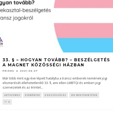
33. § – HOGYAN TOVÁBB? – BESZÉLGETÉS
A MAGNET KÖZÖSSÉGI HÁZBAN
PRIZMA
2021-06-27
Már több mint egy éve lépett hatályba a transz emberek nemének jogi
elismerését ellehetetlenítő 33. §, ami ellen LMBTQI és emberi jogi
szervezetek és az érintet
...
AKTIVIZMUS
ESEMÉNYEK
0 HOZZÁSZÓLÁS
255 MEGTEKINTÉSEK
0