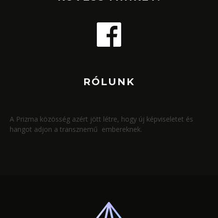
RÓLUNK
A Prizma közösség azért jött létre, hogy új képviseletet és
hangot adjon a transznemű embereknek.