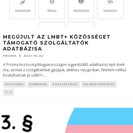
MEGÚJULT AZ LMBT+ KÖZÖSSÉGET
TÁMOGATÓ SZOLGÁLTATÓK
ADATBÁZISA
PRIZMA
2021-10-22
A Prizma közösség Magyarországon egyedülálló adatbázist épít évek
óta, azokat a szolgáltatókat gyűjtjük, akikhez nyugodtan, félelem nélkül
fordulhatnak az LMBT+
...
AKTIVIZMUS
ESEMÉNYEK
0 HOZZÁSZÓLÁS
349 MEGTEKINTÉSEK
0