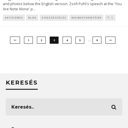
and photos below the English version. Zsófi Pohl's speech at the 'You
Are Note Alone' p
...
AKTIVIZMUS
BLOG
0 HOZZÁSZÓLÁS
664 MEGTEKINTÉSEK
1
…
1
2
3
4
5
9
KERESÉS