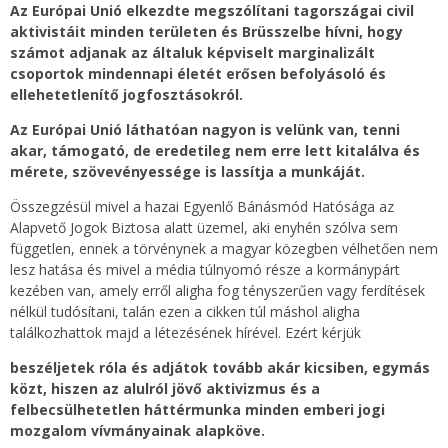
Az Európai Unió elkezdte megszólítani tagországai civil
aktivistáit minden területen és Brüsszelbe hívni, hogy
számot adjanak az általuk képviselt marginalizált
csoportok mindennapi életét erősen befolyásoló és
ellehetetlenítő jogfosztásokról.
Az Európai Unió láthatóan nagyon is velünk van, tenni
akar, támogató, de eredetileg nem erre lett kitalálva és
mérete, szövevényessége is lassítja a munkáját.
Összegzésül mivel a hazai Egyenlő Bánásmód Hatósága az
Alapvető Jogok Biztosa alatt üzemel, aki enyhén szólva sem
független, ennek a törvénynek a magyar közegben vélhetően nem
lesz hatása és mivel a média túlnyomó része a kormánypárt
kezében van, amely erről aligha fog tényszerűen vagy ferdítések
nélkül tudósítani, talán ezen a cikken túl máshol aligha
találkozhattok majd a létezésének hírével. Ezért kérjük
beszéljetek róla és adjátok tovább akár kicsiben, egymás
közt, hiszen az alulról jövő aktivizmus és a
felbecsülhetetlen háttérmunka minden emberi jogi
mozgalom vívmányainak alapköve.