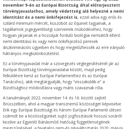
november 9-én az Európai Bizottság által előterjesztett
törvényjavaslathoz, amely védettség alá helyezné a nemi
identitást és a nemi önkifejezést is
, ezzel adva egy erős és
szilárd minimum mércét, küszöböt az Equinet tagjainak, a
tagállamok jogegyenlőségi szerveinek működéséhez, hogy
hogyan járjanak el a hozzájuk forduló biológiai nemüktől eltérő
nemi identitású és vagy nemi önkifejezésű peresek
diszkriminációs ügyeiben és hogy megelőzhessék az erre irányuló
hátrányos megkülönböztetést.
Ez a törvényjavaslat már a szövegezés véglegesítésénél jár az
Európai Bizottság törvényjavaslatai között, majd pedig
felküldésre kerül az Európai Parlamenthez és az Európai
Tanácshoz, akik megtárgyalják, hogy “visszaküldik-e” a
Bizottsághoz módosításra vagy máris szavaznak róla.
A tanulmányút 2022. november 14. és 16. között zajlott
Brüsszelben, ahol a magyar transznemű közösséget képviselve
Erik egy Európai Bizottsági és három Európai Parlamenti ülésen
számolt be a közösségünket sujtó jogfosztások hosszú soráról:
kezdve az Egyenlő Bánásmód Hatóság függetlenségének
megszűnésével, a hivatalos nem-és névváltoztatás 2020. májusi