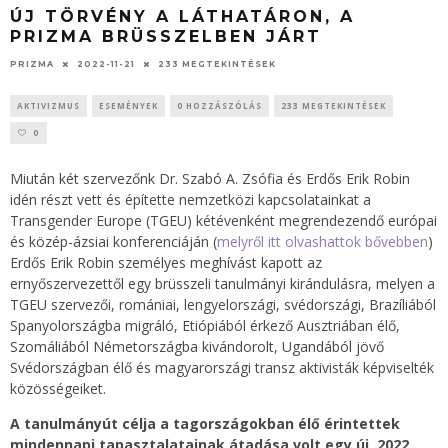
ÚJ TÖRVÉNY A LÁTHATÁRON, A
PRIZMA BRÜSSZELBEN JÁRT
PRIZMA
2022-11-21
233 MEGTEKINTÉSEK
AKTIVIZMUS
ESEMÉNYEK
0 HOZZÁSZÓLÁS
233 MEGTEKINTÉSEK
0
Miután két szervezőnk Dr. Szabó A. Zsófia és Erdős Erik Robin
idén részt vett és építette nemzetközi kapcsolatainkat a
Transgender Europe (TGEU) kétévenként megrendezendő európai
és közép-ázsiai konferenciáján (
melyről itt olvashattok bővebben
)
Erdős Erik Robin személyes meghívást kapott az
ernyőszervezettől egy brüsszeli tanulmányi kirándulásra, melyen a
TGEU szervezői, romániai, lengyelországi, svédországi, Brazíliából
Spanyolországba migráló, Etiópiából érkező Ausztriában élő,
Szomáliából Németországba kivándorolt, Ugandából jövő
Svédországban élő és magyarországi transz aktivisták képviselték
közösségeiket.
A tanulmányút célja a tagországokban élő érintettek
mindennapi tapasztalatainak átadása volt egy új, 2022.