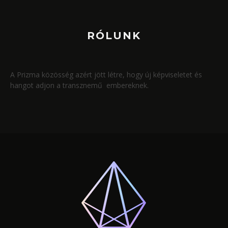
RÓLUNK
A Prizma közösség azért jött létre, hogy új képviseletet és
hangot adjon a transznemű embereknek.