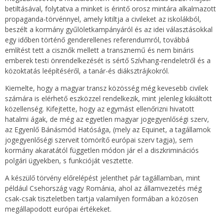
betiltásával, folytatva a minket is érintő orosz mintára alkalmazott
propaganda-törvénnyel, amely kitiltja a civileket az iskolákból,
beszélt a kormány gyűlöletkampányáról és az idei választásokkal
egy időben történő genderellenes referendumról, továbbá
említést tett a cisznők mellett a transznemű és nem bináris
emberek testi önrendelkezését is sértő Szívhang-rendeletről és a
közoktatás leépítéséről, a tanár-és diáksztrájkokról.
Kiemelte, hogy a magyar transz közösség még kevesebb civilek
számára is elérhető eszközzel rendelkezik, mint jelenleg kikiáltott
közellenség. Kifejtette, hogy az egymást ellenőrizni hivatott
hatalmi ágak, de még az egyetlen magyar jogegyenlőségi szerv,
az Egyenlő Bánásmód Hatósága, (mely az Equinet, a tagállamok
jogegyenlőségi szerveit tömörítő európai szerv tagja), sem
kormány akaratától független módon jár el a diszkriminációs
polgári ügyekben, s funkcióját vesztette.
A készülő törvény előrelépést jelenthet pár tagállamban, mint
például Csehország vagy Románia, ahol az államvezetés még
csak-csak tiszteletben tartja valamilyen formában a közösen
megállapodott európai értékeket.