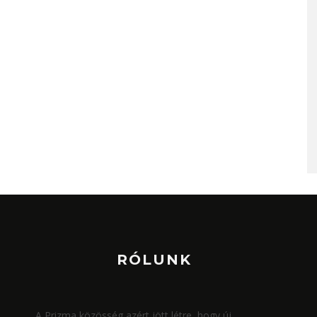
RÓLUNK
A Prizma közösség azért jött létre, hogy új