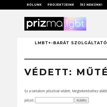
RÓLUNK
PROJEKTJEINK
ÍRJ NEKÜNK!
LMBT+-BARÁT SZOLGÁLTAT
VÉDETT: MŰT
Ez a tartalom jelszóval védett. Megtekintéséhez alább
Jelszó: