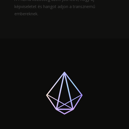
képviseletet és hangot adjon a transznemű
embereknek.