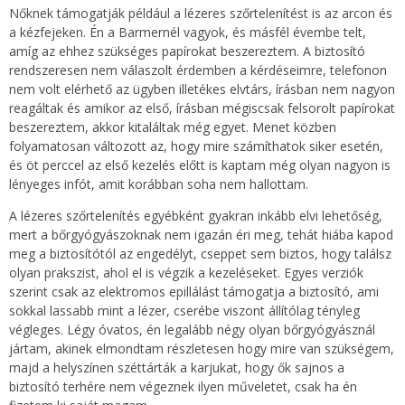
Nőknek támogatják például a lézeres szőrtelenítést is az arcon és
a kézfejeken. Én a Barmernél vagyok, és másfél évembe telt,
amíg az ehhez szükséges papírokat beszereztem. A biztosító
rendszeresen nem válaszolt érdemben a kérdéseimre, telefonon
nem volt elérhető az ügyben illetékes elvtárs, írásban nem nagyon
reagáltak és amikor az első, írásban mégiscsak felsorolt papírokat
beszereztem, akkor kitaláltak még egyet. Menet közben
folyamatosan változott az, hogy mire számíthatok siker esetén,
és öt perccel az első kezelés előtt is kaptam még olyan nagyon is
lényeges infót, amit korábban soha nem hallottam.
A lézeres szőrtelenítés egyébként gyakran inkább elvi lehetőség,
mert a bőrgyógyászoknak nem igazán éri meg, tehát hiába kapod
meg a biztosítótól az engedélyt, cseppet sem biztos, hogy találsz
olyan prakszist, ahol el is végzik a kezeléseket. Egyes verziók
szerint csak az elektromos epillálást támogatja a biztosító, ami
sokkal lassabb mint a lézer, cserébe viszont állítólag tényleg
végleges. Légy óvatos, én legalább négy olyan bőrgyógyásznál
jártam, akinek elmondtam részletesen hogy mire van szükségem,
majd a helyszínen széttárták a karjukat, hogy ők sajnos a
biztosító terhére nem végeznek ilyen műveletet, csak ha én