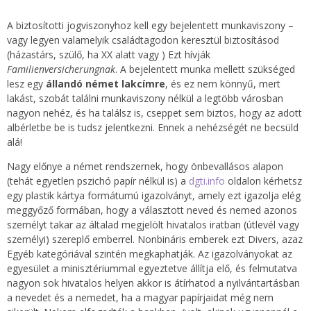
A biztosítotti jogviszonyhoz kell egy bejelentett munkaviszony –
vagy legyen valamelyik családtagodon keresztül biztosításod
(házastárs, szülő, ha XX alatt vagy ) Ezt hívják
Familienversicherungnak
. A bejelentett munka mellett szükséged
lesz egy
állandó német lakcímre
, és ez nem könnyű, mert
lakást, szobát találni munkaviszony nélkül a legtöbb városban
nagyon nehéz, és ha találsz is, cseppet sem biztos, hogy az adott
albérletbe be is tudsz jelentkezni. Ennek a nehézségét ne becsüld
alá!
Nagy előnye a német rendszernek, hogy önbevallásos alapon
(tehát egyetlen pszichó papír nélkül is) a
dgti.info
oldalon kérhetsz
egy plastik kártya formátumú igazolványt, amely ezt igazolja elég
meggyőző formában, hogy a választott neved és nemed azonos
személyt takar az általad megjelölt hivatalos iratban (útlevél vagy
személyi) szereplő emberrel. Nonbináris emberek ezt Divers, azaz
Egyéb kategóriával szintén megkaphatják. Az igazolványokat az
egyesület a minisztériummal egyeztetve állítja elő, és felmutatva
nagyon sok hivatalos helyen akkor is átírhatod a nyilvántartásban
a nevedet és a nemedet, ha a magyar papírjaidat még nem