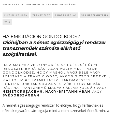
VAY BLANKA
2018-06-11
394 MEGTEKINTÉSEK
ÉLET KÜLFÖLDÖN
TRANSZ ÉLET
0 HOZZÁSZÓLÁS
394 MEGTEKINTÉSEK
0
HA EMIGRÁCIÓN GONDOLKODSZ:
Dióhéjban a német egészségügyi rendszer
transzneműek számára elérhető
szolgáltatásai.
HA A MAGYAR VISZONYOK ÉS AZ EGÉSZSÉGÜGYI
RENDSZER BARÁTSÁGTALAN VOLTA MIATT AZON
GONDOLKODSZ, HOGY MÁSHOL VÁGJ BELE VAGY
FOLYTASD A TRANZÍCIÓDAT, AKKOR BIZTOS ÉRDEKEL,
MÁSHOL MIRE SZÁMÍTHATSZ. HÁROMRÉSZES
SOROZATUNKBAN SORRA VESSZÜK, HOGY MI VÁR
RÁD, HA TRANSZNEMŰ MAGYAR ÁLLAMPOLGÁR VAGY
NÉMETORSZÁGBAN, NAGY-BRITANNIÁBAN
VAGY
SVÉDORSZÁGBAN.
A német egészségügyi rendszer fő előnye, hogy férfiaknak és
nőknek egyaránt támogatja mind a nemi szerveket érintő, mint a