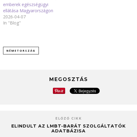
emberek egészségügyi
ellátása Magyarországon
2026-04-07
In "Blog"
NÉMETORSZÁG
MEGOSZTÁS
ELŐZŐ CIKK
ELINDULT AZ LMBT-BARÁT SZOLGÁLTATÓK
ADATBÁZISA