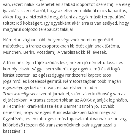
van, (ezért náluk kb lehetetlen szabad időpontot szerezni). Ha elég
igazolást szerzel arról, hogy az elismert dokiknál nincs kapacitás,
akkor fogja a biztosítód megtéríteni az egyik másik terepautánál
töltött idő költségeit. Így egyébként akár arra is van esélyed, hogy
magyarul dolgozó terepautát találjál.
Németországban több helyen végeznek nemi megerősítő
műtéteket, a transz csoportokban kb ötöt ajánlanak (Bréma,
München, Berlin, Potsdam). A várólisták kb fél évesek.
A fő nehézség a tájékozódás lesz, nekem jó némettudással és
komoly elszántsággal sem sikerült egy egyértelmű és átfogó
leírást szerezni az egészségügyi rendszerrel kapcsolatos
jogaimról és kötelességeimről. Németországban több magán
egészségügyi biztosító van, és bár elvben mind a
Transsexuellgesetz
szerint járnak el, számtalan különbség van az
eljárásokban. A transz csoportokban az AOK-t ajánlják leginkább,
a Techniker Krankenkasse és a Barmer szintén jó. További
nehezítés, hogy az egyes Bundesländékben külön megy az
ügyintézés, és emiatt egész más tapasztalatai vannak az ország
különböző részein élő transzneműeknek akár ugyanazzal a
kasszával is.