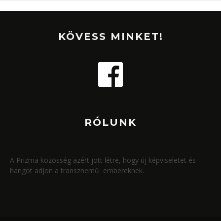
KÖVESS MINKET!
RÓLUNK
A Prizma közösség azért jött létre, hogy új képviseletet és
hangot adjon a transznemű embereknek.