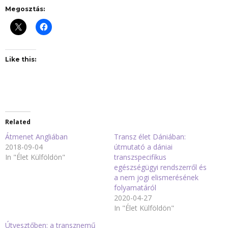
Megosztás:
Like this:
Related
Átmenet Angliában
Transz élet Dániában:
2018-09-04
útmutató a dániai
In "Élet Külföldön"
transzspecifikus
egészségügyi rendszerről és
a nem jogi elismerésének
folyamatáról
2020-04-27
In "Élet Külföldön"
Útvesztőben: a transznemű