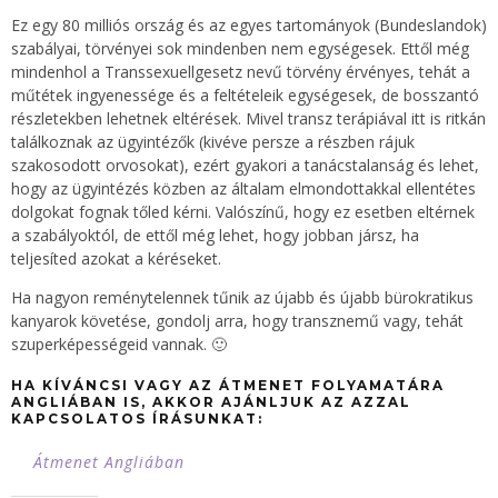
Ez egy 80 milliós ország és az egyes tartományok (Bundeslandok)
szabályai, törvényei sok mindenben nem egységesek. Ettől még
mindenhol a Transsexuellgesetz nevű törvény érvényes, tehát a
műtétek ingyenessége és a feltételeik egységesek, de bosszantó
részletekben lehetnek eltérések. Mivel transz terápiával itt is ritkán
találkoznak az ügyintézők (kivéve persze a részben rájuk
szakosodott orvosokat), ezért gyakori a tanácstalanság és lehet,
hogy az ügyintézés közben az általam elmondottakkal ellentétes
dolgokat fognak tőled kérni. Valószínű, hogy ez esetben eltérnek
a szabályoktól, de ettől még lehet, hogy jobban jársz, ha
teljesíted azokat a kéréseket.
Ha nagyon reménytelennek tűnik az újabb és újabb bürokratikus
kanyarok követése, gondolj arra, hogy transznemű vagy, tehát
szuperképességeid vannak. 🙂
HA KÍVÁNCSI VAGY AZ ÁTMENET FOLYAMATÁRA
ANGLIÁBAN IS, AKKOR AJÁNLJUK AZ AZZAL
KAPCSOLATOS ÍRÁSUNKAT:
Átmenet Angliában