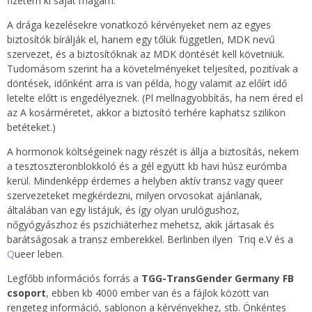
fizetem ki saját magam.
A drága kezelésekre vonatkozó kérvényeket nem az egyes
biztosítók bírálják el, hanem egy tőlük független, MDK nevű
szervezet, és a biztosítóknak az MDK döntését kell követniük.
Tudomásom szerint ha a követelményeket teljesíted, pozitívak a
döntések, időnként arra is van példa, hogy valamit az előírt idő
letelte előtt is engedélyeznek. (Pl mellnagyobbítás, ha nem éred el
az A kosárméretet, akkor a biztosító terhére kaphatsz szilikon
betéteket.)
A hormonok költségeinek nagy részét is állja a biztosítás, nekem
a tesztoszteronblokkoló és a gél együtt kb havi húsz eurómba
kerül. Mindenképp érdemes a helyben aktív transz vagy queer
szervezeteket megkérdezni, milyen orvosokat ajánlanak,
általában van egy listájuk, és így olyan urulógushoz,
nőgyógyászhoz és pszichiáterhez mehetsz, akik jártasak és
barátságosak a transz emberekkel. Berlinben ilyen Triq e.V és a
Q
ueer leben
.
Legfőbb információs forrás a
TGG-TransGender Germany FB
csoport
, ebben kb 4000 ember van és a fájlok között van
rengeteg információ, sablonon a kérvényekhez, stb. Önkéntes