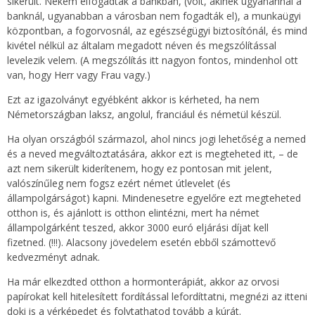
sikerült. Nekem elfogadták a bankban, (volt, akinek ugyanannál a
banknál, ugyanabban a városban nem fogadták el), a munkaügyi
központban, a fogorvosnál, az egészségügyi biztosítónál, és mind
kivétel nélkül az általam megadott néven és megszólítással
levelezik velem. (A megszólítás itt nagyon fontos, mindenhol ott
van, hogy Herr vagy Frau vagy.)
Ezt az igazolványt egyébként akkor is kérheted, ha nem
Németországban laksz, angolul, franciául és németül készül.
Ha olyan országból származol, ahol nincs jogi lehetőség a nemed
és a neved megváltoztatására, akkor ezt is megteheted itt, – de
azt nem sikerült kiderítenem, hogy ez pontosan mit jelent,
valószínűleg nem fogsz ezért német útlevelet (és
állampolgárságot) kapni. Mindenesetre egyelőre ezt megteheted
otthon is, és ajánlott is otthon elintézni, mert ha német
állampolgárként teszed, akkor 3000 euró eljárási díjat kell
fizetned. (!!!). Alacsony jövedelem esetén ebből számottevő
kedvezményt adnak.
Ha már elkezdted otthon a hormonterápiát, akkor az orvosi
papírokat kell hitelesített fordítással lefordíttatni, megnézi az itteni
doki is a vérképedet és folytathatod tovább a kúrát.