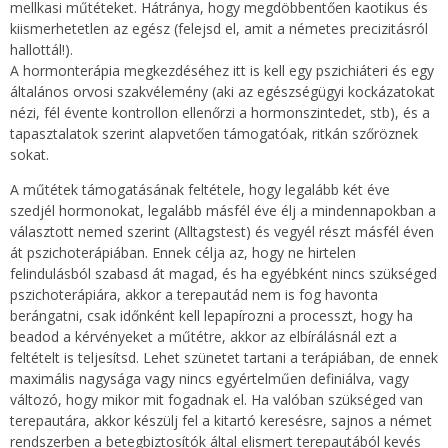
mellkasi műtéteket. Hátránya, hogy megdöbbentően kaotikus és
kiismerhetetlen az egész (felejsd el, amit a németes precizitásról
hallottál!).
A hormonterápia megkezdéséhez itt is kell egy pszichiáteri és egy
általános orvosi szakvélemény (aki az egészségügyi kockázatokat
nézi, fél évente kontrollon ellenőrzi a hormonszintedet, stb), és a
tapasztalatok szerint alapvetően támogatóak, ritkán szőröznek
sokat.
A műtétek támogatásának feltétele, hogy legalább két éve
szedjél hormonokat, legalább másfél éve élj a mindennapokban a
választott nemed szerint (Alltagstest) és vegyél részt másfél éven
át pszichoterápiában. Ennek célja az, hogy ne hirtelen
felindulásból szabasd át magad, és ha egyébként nincs szükséged
pszichoterápiára, akkor a terepautád nem is fog havonta
berángatni, csak időnként kell lepapírozni a processzt, hogy ha
beadod a kérvényeket a műtétre, akkor az elbírálásnál ezt a
feltételt is teljesítsd. Lehet szünetet tartani a terápiában, de ennek
maximális nagysága vagy nincs egyértelműen definiálva, vagy
változó, hogy mikor mit fogadnak el. Ha valóban szükséged van
terepautára, akkor készülj fel a kitartó keresésre, sajnos a német
rendszerben a betegbiztosítók által elismert terepautából kevés