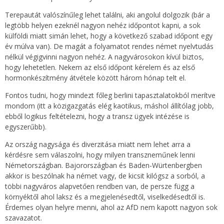
Terepautát valószínűleg lehet találni, aki angolul dolgozik (bár a
legtöbb helyen ezeknél nagyon nehéz időpontot kapni, a sok
külföldi miatt simán lehet, hogy a következő szabad időpont egy
év múlva van). De magát a folyamatot rendes német nyelvtudás
nélkül végigvinni nagyon nehéz. A nagyvárosokon kívül biztos,
hogy lehetetlen. Nekem az első időpont kérelem és az első
hormonkészítmény átvétele között három hónap telt el.
Fontos tudni, hogy mindezt főleg berlini tapasztalatokból merítve
mondom (itt a közigazgatás elég kaotikus, máshol állítólag jobb,
ebből logikus feltételezni, hogy a transz ügyek intézése is
egyszerűbb).
Az ország nagysága és diverzitása miatt nem lehet arra a
kérdésre sem válaszolni, hogy milyen transzneműnek lenni
Németországban. Bajorországban és Baden-Würtenbergben
akkor is beszólnak ha német vagy, de kicsit kilógsz a sorból, a
többi nagyváros alapvetően rendben van, de persze függ a
környéktől ahol laksz és a megjelenésedtől, viselkedésedtől is.
Érdemes olyan helyre menni, ahol az AfD nem kapott nagyon sok
szavazatot.