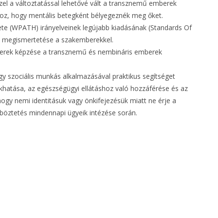
zzel a változtatással lehetővé vált a transznemű emberek
hoz, hogy mentális betegként bélyegeznék meg őket.
e (WPATH) irányelveinek legújabb kiadásának (Standards Of
 és megismertetése a szakemberekkel.
erek képzése a transznemű és nembináris emberek
 egy szociális munkás alkalmazásával praktikus segítséget
hatása, az egészségügyi ellátáshoz való hozzáférése és az
 hogy nemi identitásuk vagy önkifejezésük miatt ne érje a
öztetés mindennapi ügyeik intézése során.