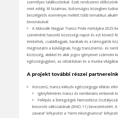
személyes találkozóinkat. Ezek rendszeres időközönk
mint eddig. Itt bizalmas, biztonságos közegben tudnak 
beszélgetős eseményei mellett több tematikus alkalm
bevonásával.
A Második Magyar Transz Pride mintájára 2025-be
szeretnénk hasonló közösségi napot és ezt követő fel
érintettek, családtagjaik, barátaik és a támogatók kö
megmutatni a külvilágnak, hogy transznemű- és nemb
közösség, akikkel és akik jogos igényeivel számolni ke
egészségügyben, az oktatásban és a munka világában
A projekt további részei partnerei
Korszerű, transz-inkluzív egészségügyi ellátás elé
Igényfelmérés transz és nembináris emberek kö
Fellépés a Betegségek Nemzetközi Osztályozá
besoroló változatának (BNO-11) bevezetéséért. A 
zavarai” kifejezést a “nemi inkongruencia” kifejez