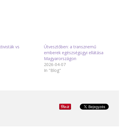
ivisták vs
Útvesztőben: a transznemű
emberek egészségügyi ellátása
Magyarországon
2026-04-07
In "Blog"