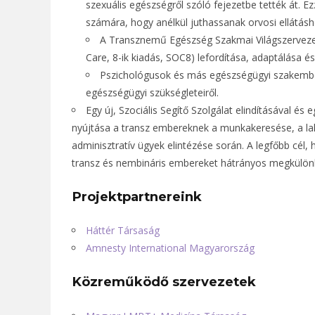
szexuális egészségről szóló fejezetbe tették át. E
számára, hogy anélkül juthassanak orvosi ellátás
A Transznemű Egészség Szakmai Világszervezet
Care, 8-ik kiadás, SOC8) lefordítása, adaptálása
Pszichológusok és más egészségügyi szakemb
egészségügyi szükségleteiről.
Egy új, Szociális Segítő Szolgálat elindításával és
nyújtása a transz embereknek a munkakeresése, a lak
adminisztratív ügyek elintézése során. A legfőbb cél,
transz és nembináris embereket hátrányos megkülönb
Projektpartnereink
Háttér Társaság
Amnesty International Magyarország
Közreműködő szervezetek