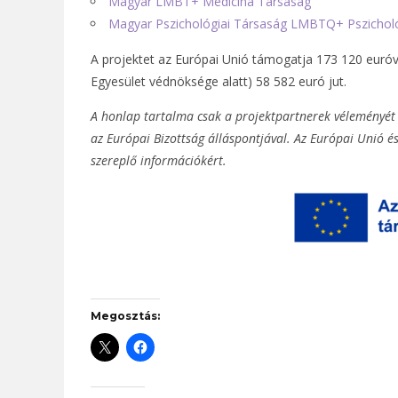
Magyar LMBT+ Medicína Társaság
Magyar Pszichológiai Társaság LMBTQ+ Pszicholó
A projektet az Európai Unió támogatja 173 120 euró
Egyesület védnöksége alatt) 58 582 euró jut.
A honlap tartalma csak a projektpartnerek véleményét 
az Európai Bizottság álláspontjával. Az Európai Unió é
szereplő információkért.
Megosztás: