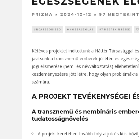
EGÉSZSÉGÉNEK E
PRIZMA
2024-10-12
97 MEGTEKIN
UNCATEGORIZED
0 HOZZÁSZÓLÁS
97 MEGTEKINTÉSEK
Kétéves projektet indítottunk a Háttér Társasággal 
javítsunk a transznemű emberek jóllétén és egészségü
jogi elismerése (nem- és névváltoztatás) ellehetetle
kezdeményezésre jött létre, hogy olyan problémákra 
számára.
A PROJEKT TEVÉKENYSÉGEI ÉS
A transznemű és nembináris ember
tudatosságnövelés
A projekt keretében tovább folytatjuk és ki is bő