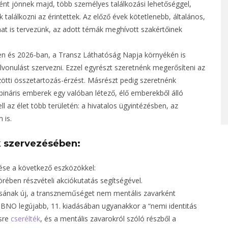
ént jönnek majd, több személyes találkozási lehetőséggel,
találkozni az érintettek. Az előző évek kötetlenebb, általános,
at is tervezünk, az adott témák meghívott szakértőinek
n és 2026-ban, a Transz Láthatóság Napja környékén is
vonulást szervezni. Ezzel egyrészt szeretnénk megerősíteni az
zötti összetartozás-érzést. Másrészt pedig szeretnénk
ináris emberek egy valóban létező, élő emberekből álló
ll az élet több területén: a hivatalos ügyintézésben, az
 is.
nk szervezésében:
rése a következő eszközökkel:
rében részvételi akciókutatás segítségével.
sának új, a transzneműséget nem mentális zavarként
BNO legújabb, 11. kiadásában ugyanakkor a “nemi identitás
ésre
cserélték
, és a mentális zavarokról szóló részből a