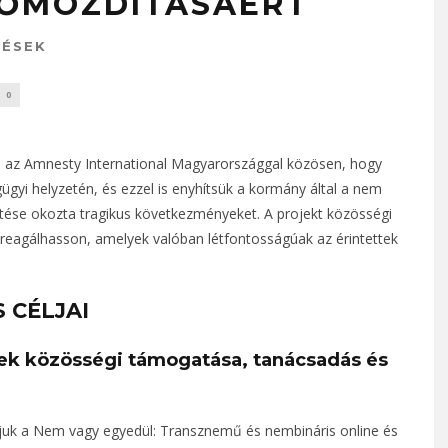
LŐMOZDÍTÁSÁÉRT
TÉSEK
0
és az Amnesty International Magyarországgal közösen, hogy
gyi helyzetén, és ezzel is enyhítsük a kormány által a nem
nítése okozta tragikus következményeket. A projekt közösségi
reagálhasson, amelyek valóban létfontosságúak az érintettek
 CÉLJAI
ek közösségi támogatása, tanácsadás és
vítjuk a Nem vagy egyedül: Transznemű és nembináris online és