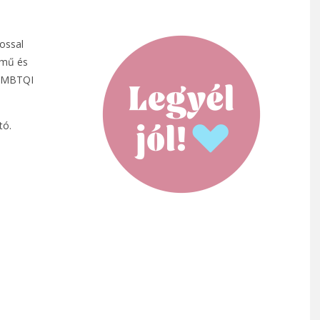
ossal
nemű és
 LMBTQI
tó.