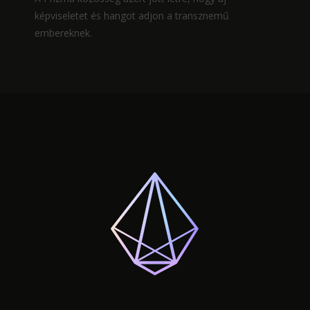
képviseletet és hangot adjon a transznemű
embereknek.