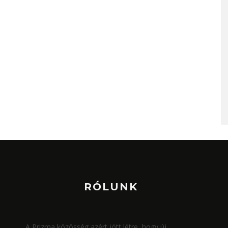
RÓLUNK
A Prizma közösség azért jött létre, hogy új